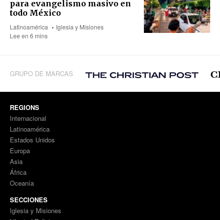
para evangelismo masivo en
todo México
Latinoamérica
Iglesia y Misiones
Lee en 6 mins
GRUPO DE MARCAS
REGIONS
Internacional
Latinoamérica
Estados Unidos
Europa
Asia
África
Oceanía
SECCIONES
Iglesia y Misiones