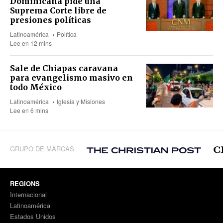
Dominicana pide una
Suprema Corte libre de
presiones políticas
Latinoamérica
Política
Lee en 12 mins
Sale de Chiapas caravana
para evangelismo masivo en
todo México
Latinoamérica
Iglesia y Misiones
Lee en 6 mins
GRUPO DE MARCAS
REGIONS
Internacional
Latinoamérica
Estados Unidos