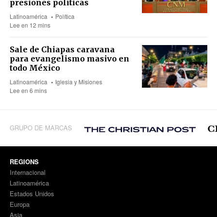
presiones políticas
Latinoamérica
Política
Lee en 12 mins
Sale de Chiapas caravana
para evangelismo masivo en
todo México
Latinoamérica
Iglesia y Misiones
Lee en 6 mins
GRUPO DE MARCAS
REGIONS
Internacional
Latinoamérica
Estados Unidos
Europa
Asia