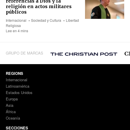
referencias a Dios y la
religión en actos militares
públicos
Internacional
Sociedad y Cultura
Libertad
Religiosa
Lee en 4 mins
GRUPO DE MARCAS
REGIONS
Internacional
Latinoamérica
Estados Unidos
Europa
Asia
África
Oceanía
SECCIONES