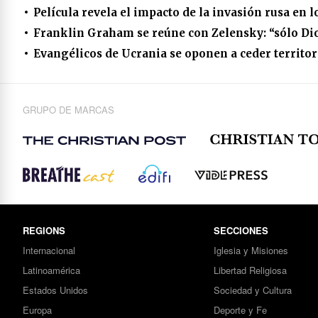
Película revela el impacto de la invasión rusa en 
Franklin Graham se reúne con Zelensky: “sólo Dio
Evangélicos de Ucrania se oponen a ceder territor
GRUPO DE MARCAS
REGIONS
SECCIONES
Internacional
Iglesia y Misiones
Latinoamérica
Libertad Religiosa
Estados Unidos
Sociedad y Cultura
Europa
Deporte y Fe