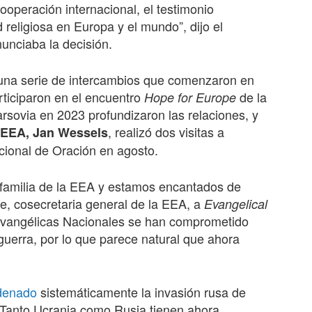
ooperación internacional, el testimonio
d religiosa en Europa y el mundo”, dijo el
nunciaba la decisión.
una serie de intercambios que comenzaron en
rticiparon en el encuentro
de la
Hope for Europe
sovia en 2023 profundizaron las relaciones, y
, realizó dos visitas a
a EEA, Jan Wessels
acional de Oración en agosto.
 familia de la EEA y estamos encantados de
te, cosecretaria general de la EEA, a
Evangelical
Evangélicas Nacionales se han comprometido
 guerra, por lo que parece natural que ahora
denado
sistemáticamente la invasión rusa de
. Tanto Ucrania como Rusia tienen ahora