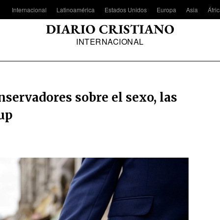
Internacional
Latinoamérica
Estados Unidos
Europa
Asia
Áfri
INTERNACIONAL
servadores sobre el sexo, las
lup