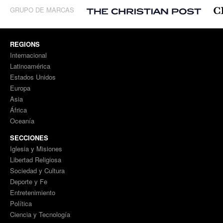
GRUPO DE MARCAS
REGIONS
Internacional
Latinoamérica
Estados Unidos
Europa
Asia
África
Oceanía
SECCIONES
Iglesia y Misiones
Libertad Religiosa
Sociedad y Cultura
Deporte y Fe
Entretenimiento
Política
Ciencia y Tecnología