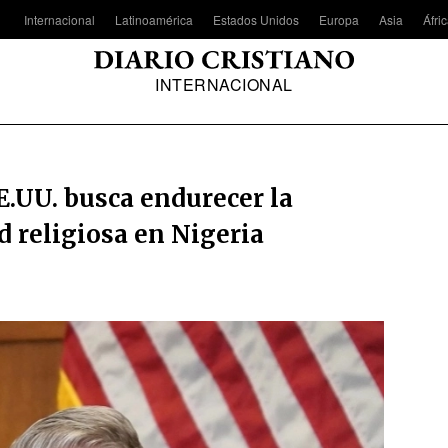
Internacional
Latinoamérica
Estados Unidos
Europa
Asia
Áfri
INTERNACIONAL
E.UU. busca endurecer la
d religiosa en Nigeria