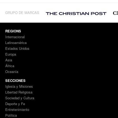
GRUPO DE MARCAS
REGIONS
Internacional
Latinoamérica
Estados Unidos
Europa
Asia
África
Oceanía
SECCIONES
Iglesia y Misiones
Libertad Religiosa
Sociedad y Cultura
Deporte y Fe
Entretenimiento
Política