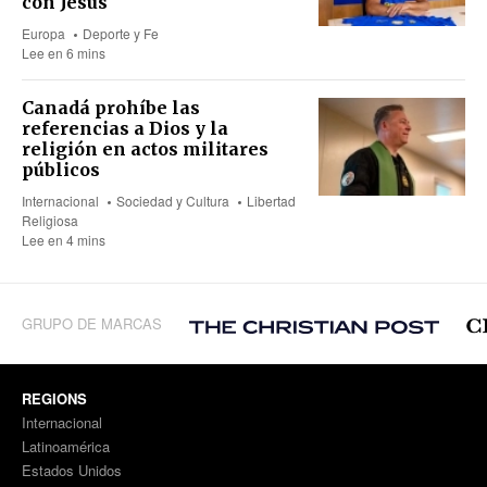
con Jesús
Europa
Deporte y Fe
Lee en 6 mins
Canadá prohíbe las
referencias a Dios y la
religión en actos militares
públicos
Internacional
Sociedad y Cultura
Libertad
Religiosa
Lee en 4 mins
GRUPO DE MARCAS
REGIONS
Internacional
Latinoamérica
Estados Unidos