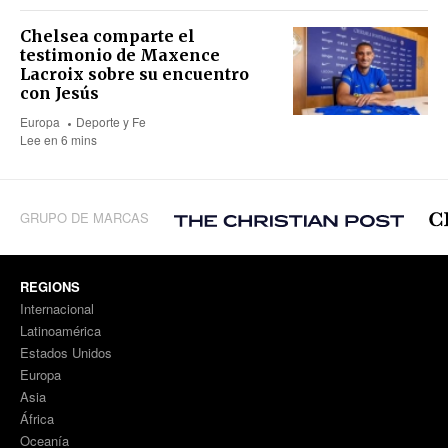
Chelsea comparte el
testimonio de Maxence
Lacroix sobre su encuentro
con Jesús
Europa
Deporte y Fe
Lee en 6 mins
GRUPO DE MARCAS
REGIONS
Internacional
Latinoamérica
Estados Unidos
Europa
Asia
África
Oceanía