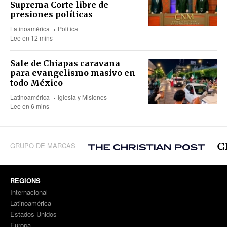
Suprema Corte libre de
presiones políticas
Latinoamérica
Política
Lee en 12 mins
Sale de Chiapas caravana
para evangelismo masivo en
todo México
Latinoamérica
Iglesia y Misiones
Lee en 6 mins
GRUPO DE MARCAS
REGIONS
Internacional
Latinoamérica
Estados Unidos
Europa