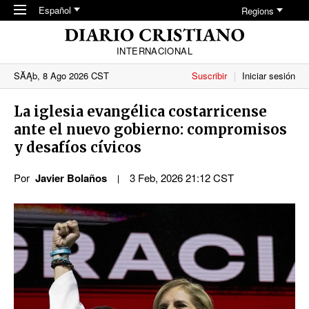
Skip to main content
Español
Regions
INTERNACIONAL
SĂĄb, 8 Ago 2026 CST
Suscribir
Iniciar sesión
La iglesia evangélica costarricense
ante el nuevo gobierno: compromisos
y desafíos cívicos
Por
Javier Bolaños
3 Feb, 2026 21:12 CST