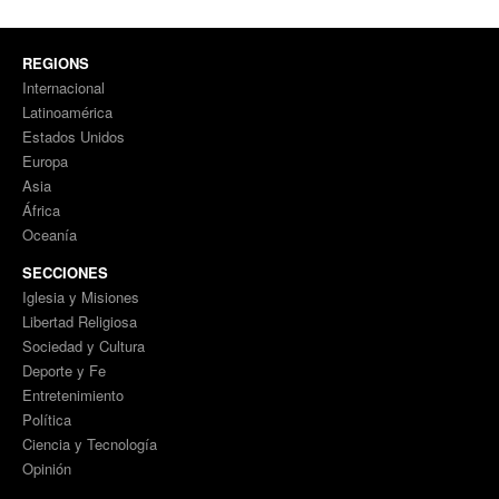
REGIONS
Internacional
Latinoamérica
Estados Unidos
Europa
Asia
África
Oceanía
SECCIONES
Iglesia y Misiones
Libertad Religiosa
Sociedad y Cultura
Deporte y Fe
Entretenimiento
Política
Ciencia y Tecnología
Opinión