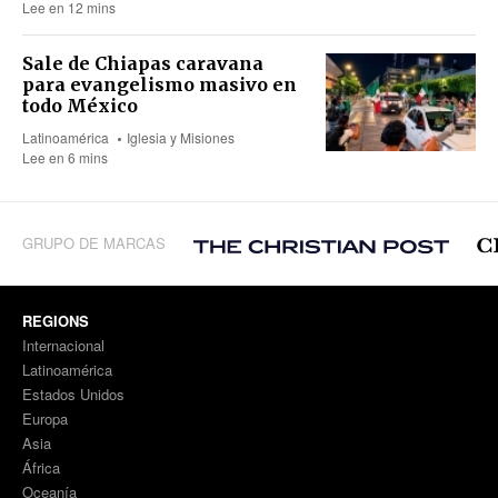
Lee en 12 mins
Sale de Chiapas caravana
para evangelismo masivo en
todo México
Latinoamérica
Iglesia y Misiones
Lee en 6 mins
GRUPO DE MARCAS
REGIONS
Internacional
Latinoamérica
Estados Unidos
Europa
Asia
África
Oceanía