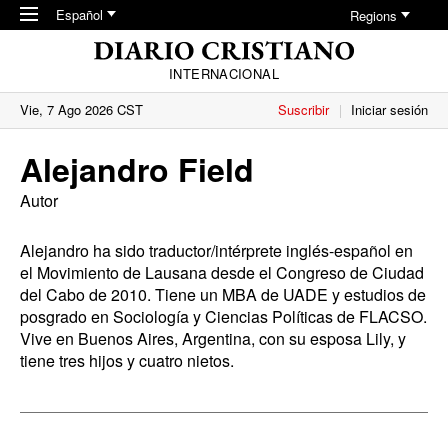
Skip to main content
Español
Regions
INTERNACIONAL
Vie, 7 Ago 2026 CST
Suscribir
Iniciar sesión
Alejandro Field
Autor
Alejandro
ha sido traductor/intérprete inglés-español en
el Movimiento de Lausana desde el Congreso de Ciudad
del Cabo
de 201
0
. Tiene un MBA de UADE y estudios de
posgrado en Sociología y Ciencias Políticas de FLACSO.
Vive en Buenos Aires, Argentina, con su esposa Lily, y
tiene tres hijos y cuatro nietos.