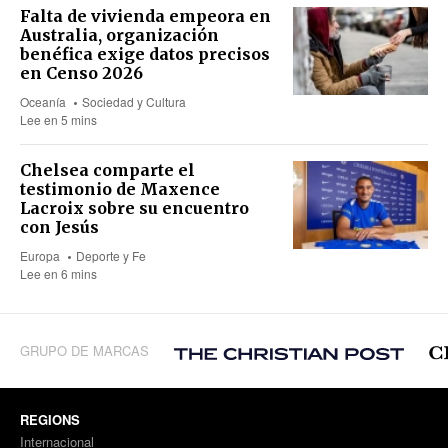
Falta de vivienda empeora en
Australia, organización
benéfica exige datos precisos
en Censo 2026
Oceanía
Sociedad y Cultura
Lee en 5 mins
Chelsea comparte el
testimonio de Maxence
Lacroix sobre su encuentro
con Jesús
Europa
Deporte y Fe
Lee en 6 mins
GRUPO DE MARCAS
REGIONS
Internacional