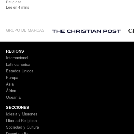
Religiosa
Lee en 4 mins
GRUPO DE MARCAS
REGIONS
Internacional
Latinoamérica
Estados Unidos
Europa
Asia
África
Oceanía
SECCIONES
Iglesia y Misiones
Libertad Religiosa
Sociedad y Cultura
Deporte y Fe