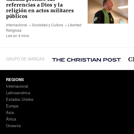
referencias a Dios y la
religión en actos militares
públicos
Internacional
Sociedad y Cultura
Libertad
Religiosa
Lee en 4 mins
GRUPO DE MARCAS
REGIONS
Internacional
Latinoamérica
Estados Unidos
Europa
Asia
África
Oceanía