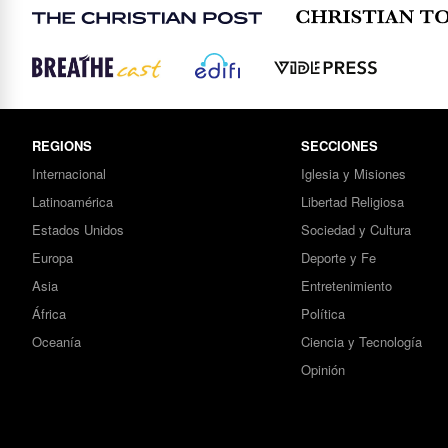
REGIONS
SECCIONES
Internacional
Iglesia y Misiones
Latinoamérica
Libertad Religiosa
Estados Unidos
Sociedad y Cultura
Europa
Deporte y Fe
Asia
Entretenimiento
África
Política
Oceanía
Ciencia y Tecnología
Opinión