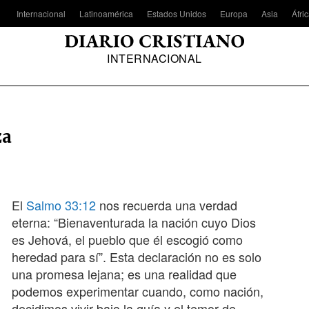
Internacional
Latinoamérica
Estados Unidos
Europa
Asia
Áfri
INTERNACIONAL
za
El
Salmo 33:12
nos recuerda una verdad
eterna: “Bienaventurada la nación cuyo Dios
es Jehová, el pueblo que él escogió como
heredad para sí”. Esta declaración no es solo
una promesa lejana; es una realidad que
podemos experimentar cuando, como nación,
decidimos vivir bajo la guía y el temor de