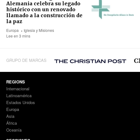
Alemania celebra su legado
histórico con un renovado
llamado a la construcción de
la paz
Europa
Iglesia y Misiones
Lee en 3 mins
GRUPO DE MARCAS
REGIONS
Internacional
Latinoamérica
Estados Unidos
Europa
Asia
África
Oceanía