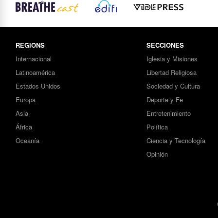
REGIONS
SECCIONES
Internacional
Iglesia y Misiones
Latinoamérica
Libertad Religiosa
Estados Unidos
Sociedad y Cultura
Europa
Deporte y Fe
Asia
Entretenimiento
África
Política
Oceanía
Ciencia y Tecnología
Opinión