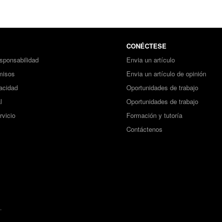
CONÉCTESE
sponsabilidad
Envia un artículo
misos
Envia un artículo de opinión
vacidad
Oportunidades de trabajo
l
Oportunidades de trabajo
rvicio
Formación y tutoría
Contáctenos
.