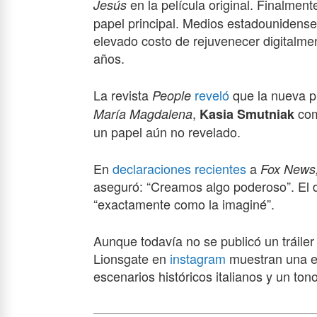
en la película original. Finalment
Jesús
papel principal. Medios estadounidense
elevado costo de rejuvenecer digitalme
años.
La revista
reveló
que la nueva p
People
,
co
María Magdalena
Kasia Smutniak
un papel aún no revelado.
En
declaraciones recientes
a
Fox News
aseguró: “Creamos algo poderoso”. El dir
“exactamente como la imaginé”.
Aunque todavía no se publicó un tráiler
Lionsgate en
instagram
muestran una est
escenarios históricos italianos y un ton