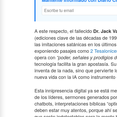
Mantente informado con Diario Cr
A este respecto, el fallecido
Dr. Jack V
(ediciones clave de las décadas de 199
las imitaciones satánicas en los último
exponiendo pasajes como
2 Tesalonice
opera con
“poder, señales y prodigios 
tecnología facilita la gran apostasía. 
inventa de la nada, sino que pervierte 
nueva vida con la IA como instrumento d
Esta innipresencia digital ya se está me
de los líderes, sermones generados por 
chatbots, interpretaciones bíblicas “op
deben estar muy atentos, porque ahí se 
que serán indetectables para la mente