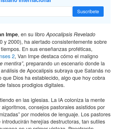
istiano Internacional
Suscríbete
, en su libro
an Impe
Apocalipsis Revelado
0 y 2000), ha alertado consistentemente sobre
s tiempos. En sus enseñanzas proféticas,
nses 2
, Van Impe destaca cómo el maligno
, preparando un escenario donde la
de mentira”
Su análisis de Apocalipsis subraya que Satanás no
lo que Dios ha establecido, algo que hoy cobra
e falsos prodigios digitales.
tiendo en las iglesias. La IA coloniza la mente
algoritmos, consejos pastorales asistidos por
timizadas” por modelos de lenguaje. Los pastores
introducirán herejías destructoras, tan sutiles
 humana en un primer vistazo. Penetrarán