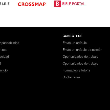
CONÉCTESE
sponsabilidad
Envia un artículo
misos
Envia un artículo de opinión
vacidad
Oportunidades de trabajo
l
Oportunidades de trabajo
rvicio
Formación y tutoría
Contáctenos