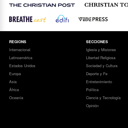
REGIONS
SECCIONES
Internacional
Iglesia y Misiones
Latinoamérica
Libertad Religiosa
Estados Unidos
Sociedad y Cultura
Europa
Deporte y Fe
Asia
Entretenimiento
África
Política
Oceanía
Ciencia y Tecnología
Opinión