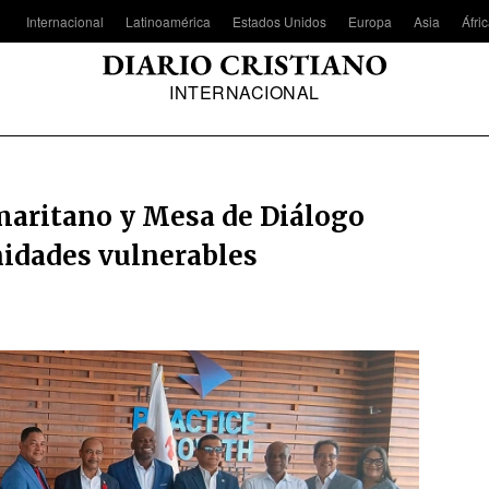
Internacional
Latinoamérica
Estados Unidos
Europa
Asia
Áfri
INTERNACIONAL
maritano y Mesa de Diálogo
nidades vulnerables