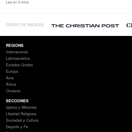
Lee en 3 mins
GRUPO DE MARCAS
REGIONS
Internacional
Latinoamérica
Estados Unidos
Europa
Asia
África
Oceanía
SECCIONES
Iglesia y Misiones
Libertad Religiosa
Sociedad y Cultura
Deporte y Fe