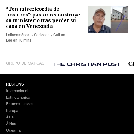
"Ten misericordia de
nosotros": pastor reconstruye
su ministerio tras perder su
casa en Venezuela
Latinoamérica
Sociedad y Cultura
Lee en 10 mins
GRUPO DE MARCAS
REGIONS
Internacional
Latinoamérica
Estados Unidos
Europa
Asia
África
Oceanía