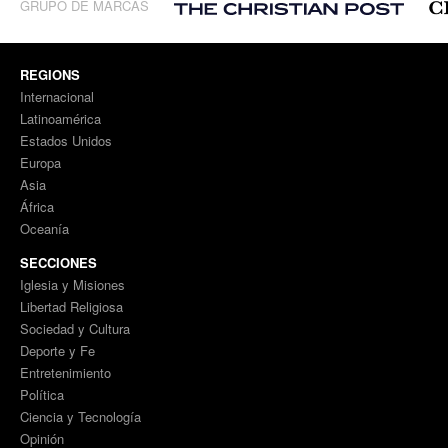
GRUPO DE MARCAS
REGIONS
Internacional
Latinoamérica
Estados Unidos
Europa
Asia
África
Oceanía
SECCIONES
Iglesia y Misiones
Libertad Religiosa
Sociedad y Cultura
Deporte y Fe
Entretenimiento
Política
Ciencia y Tecnología
Opinión