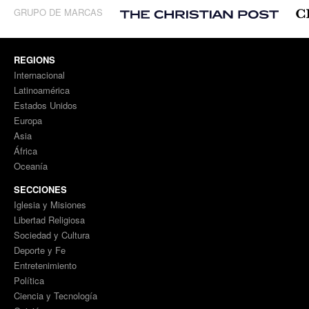
GRUPO DE MARCAS
REGIONS
Internacional
Latinoamérica
Estados Unidos
Europa
Asia
África
Oceanía
SECCIONES
Iglesia y Misiones
Libertad Religiosa
Sociedad y Cultura
Deporte y Fe
Entretenimiento
Política
Ciencia y Tecnología