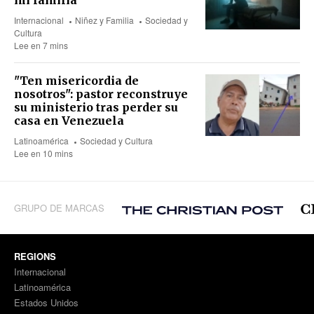
mi familia
Internacional
Niñez y Familia
Sociedad y
Cultura
Lee en 7 mins
"Ten misericordia de
nosotros": pastor reconstruye
su ministerio tras perder su
casa en Venezuela
Latinoamérica
Sociedad y Cultura
Lee en 10 mins
GRUPO DE MARCAS
REGIONS
Internacional
Latinoamérica
Estados Unidos