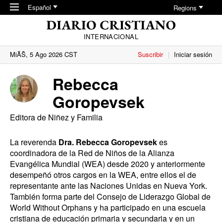
Skip to main content
Español
Regions
INTERNACIONAL
MiĂŠ, 5 Ago 2026 CST
Suscribir
Iniciar sesión
Rebecca
Goropevsek
Editora de Niñez y Familia
La reverenda
Dra. Rebecca Goropevsek
es
coordinadora de la Red de Niños de la Alianza
Evangélica Mundial (WEA) desde 2020 y anteriormente
desempeñó otros cargos en la WEA, entre ellos el de
representante ante las Naciones Unidas en Nueva York.
También forma parte del Consejo de Liderazgo Global de
World Without Orphans y ha participado en una escuela
cristiana de educación primaria y secundaria y en un