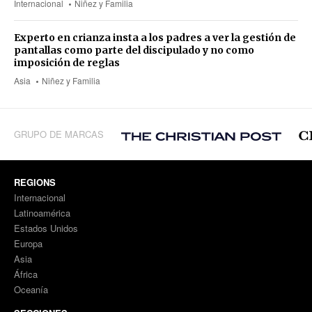
Internacional
Niñez y Familia
Experto en crianza insta a los padres a ver la gestión de
pantallas como parte del discipulado y no como
imposición de reglas
Asia
Niñez y Familia
GRUPO DE MARCAS
REGIONS
Internacional
Latinoamérica
Estados Unidos
Europa
Asia
África
Oceanía