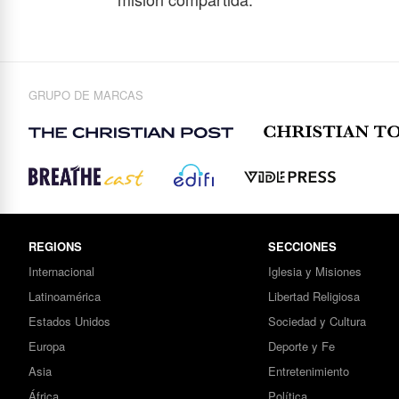
GRUPO DE MARCAS
REGIONS
SECCIONES
Internacional
Iglesia y Misiones
Latinoamérica
Libertad Religiosa
Estados Unidos
Sociedad y Cultura
Europa
Deporte y Fe
Asia
Entretenimiento
África
Política