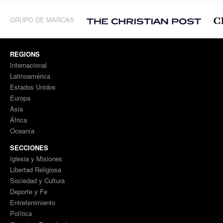
GRUPO DE MARCAS
REGIONS
Internacional
Latinoamérica
Estados Unidos
Europa
Asia
África
Oceanía
SECCIONES
Iglesia y Misiones
Libertad Religiosa
Sociedad y Cultura
Deporte y Fe
Entretenimiento
Política