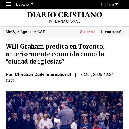
Skip to main content
Español
Regions
INTERNACIONAL
MiĂŠ, 5 Ago 2026 CST
Suscribir
Iniciar sesión
Will Graham predica en Toronto,
anteriormente conocida como la
"ciudad de iglesias"
Por
Christian Daily International
7 Oct, 2025 12:34
CST