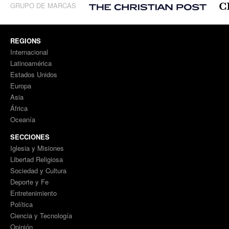
GRUPO DE MARCAS
REGIONS
Internacional
Latinoamérica
Estados Unidos
Europa
Asia
África
Oceanía
SECCIONES
Iglesia y Misiones
Libertad Religiosa
Sociedad y Cultura
Deporte y Fe
Entretenimiento
Política
Ciencia y Tecnología
Opinión