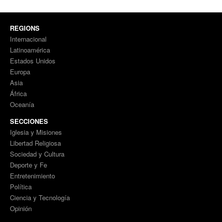
REGIONS
Internacional
Latinoamérica
Estados Unidos
Europa
Asia
África
Oceanía
SECCIONES
Iglesia y Misiones
Libertad Religiosa
Sociedad y Cultura
Deporte y Fe
Entretenimiento
Política
Ciencia y Tecnología
Opinión