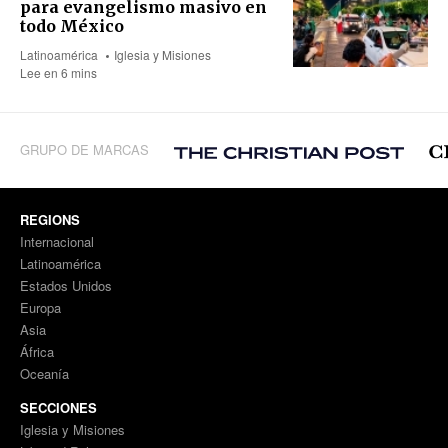
para evangelismo masivo en
todo México
Latinoamérica
Iglesia y Misiones
Lee en 6 mins
GRUPO DE MARCAS
REGIONS
Internacional
Latinoamérica
Estados Unidos
Europa
Asia
África
Oceanía
SECCIONES
Iglesia y Misiones