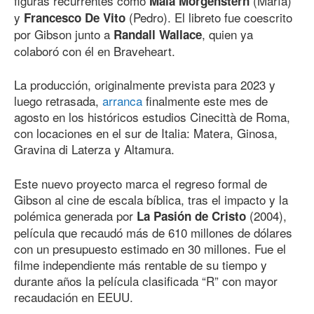
figuras recurrentes como
(María)
Maia Morgenstern
y
(Pedro). El libreto fue coescrito
Francesco De Vito
por Gibson junto a
, quien ya
Randall Wallace
colaboró con él en Braveheart.
La producción, originalmente prevista para 2023 y
luego retrasada,
arranca
finalmente este mes de
agosto en los históricos estudios Cinecittà de Roma,
con locaciones en el sur de Italia: Matera, Ginosa,
Gravina di Laterza y Altamura.
Este nuevo proyecto marca el regreso formal de
Gibson al cine de escala bíblica, tras el impacto y la
polémica generada por
(2004),
La Pasión de Cristo
película que recaudó más
de 610
millones de dólares
con un presupuesto estimado en 30 millones. Fue el
filme independiente más rentable de su tiempo y
durante años la película clasificada “R” con mayor
recaudación en EEUU.