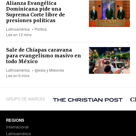
Alianza Evangélica
Dominicana pide una
Suprema Corte libre de
presiones políticas
Latinoamérica
Política
Lee en 12 mins
Sale de Chiapas caravana
para evangelismo masivo en
todo México
Latinoamérica
Iglesia y Misiones
Lee en 6 mins
GRUPO DE MARCAS
REGIONS
Internacional
Latinoamérica