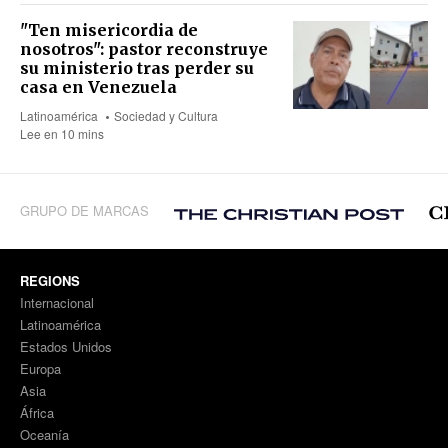
"Ten misericordia de
nosotros": pastor reconstruye
su ministerio tras perder su
casa en Venezuela
Latinoamérica
Sociedad y Cultura
Lee en 10 mins
GRUPO DE MARCAS
REGIONS
Internacional
Latinoamérica
Estados Unidos
Europa
Asia
África
Oceanía