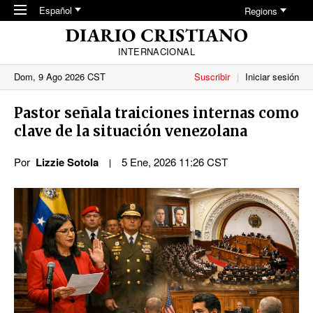
Skip to main content
Español
Regions
INTERNACIONAL
Dom, 9 Ago 2026 CST
Suscribir
Iniciar sesión
Pastor señala traiciones internas como
clave de la situación venezolana
Por
Lizzie Sotola
5 Ene, 2026 11:26 CST