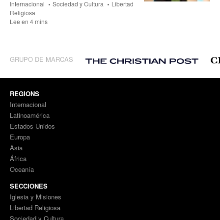
Internacional
Sociedad y Cultura
Libertad
Religiosa
Lee en 4 mins
GRUPO DE MARCAS
REGIONS
Internacional
Latinoamérica
Estados Unidos
Europa
Asia
África
Oceanía
SECCIONES
Iglesia y Misiones
Libertad Religiosa
Sociedad y Cultura