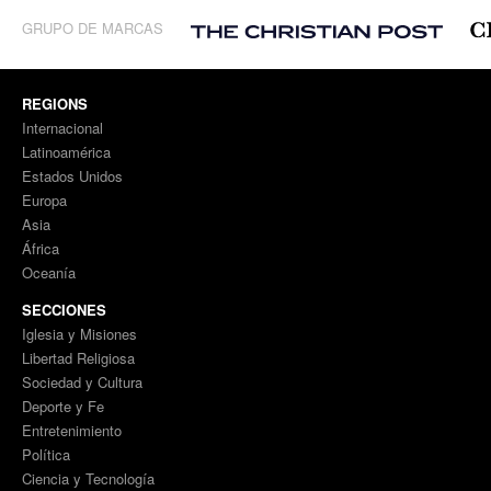
GRUPO DE MARCAS
REGIONS
Internacional
Latinoamérica
Estados Unidos
Europa
Asia
África
Oceanía
SECCIONES
Iglesia y Misiones
Libertad Religiosa
Sociedad y Cultura
Deporte y Fe
Entretenimiento
Política
Ciencia y Tecnología