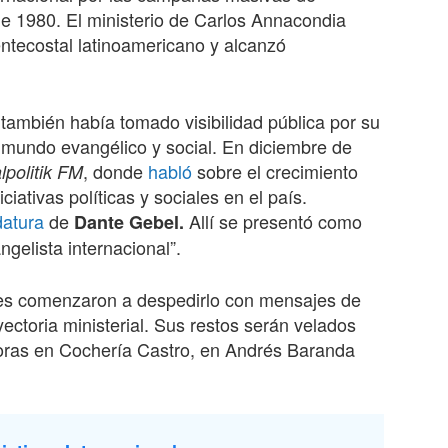
de 198
0
. El ministerio de Carlos Annacondia
tecostal latinoamericano y alcanzó
también había tomado visibilidad pública por su
l mundo evangélico y social. En diciembre
de
, donde
habló
sobre el crecimiento
politik FM
ciativas políticas y sociales en el país.
datura
de
Allí se presentó como
Dante Gebel.
gelista internacional”.
les comenzaron a despedirlo con mensajes de
ectoria ministerial. Sus restos serán velados
ras en Cochería Castro, en Andrés Baranda