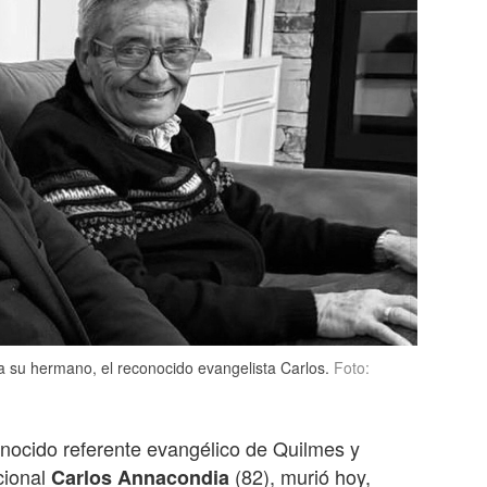
 a su hermano, el reconocido evangelista Carlos.
Foto:
onocido referente evangélico de Quilmes y
cional
(82), murió hoy,
Carlos Annacondia