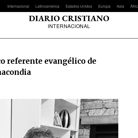
Internacional
Latinoamérica
Estados Unidos
Europa
Asia
Áfri
INTERNACIONAL
o referente evangélico de
nacondia