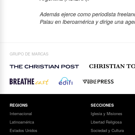
Además ejerce como periodista freelanc
Palau en Iberoamérica y dirige una age
GRUPO DE MARCAS
REGIONS
SECCIONES
Internacional
Iglesia y Misiones
Latinoamérica
Libertad Religiosa
Estados Unidos
Sociedad y Cultura