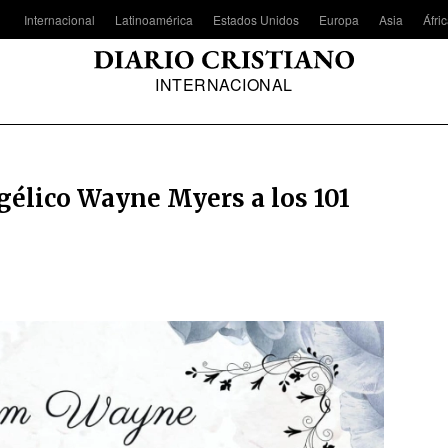
Internacional
Latinoamérica
Estados Unidos
Europa
Asia
Áfri
INTERNACIONAL
élico Wayne Myers a los 101