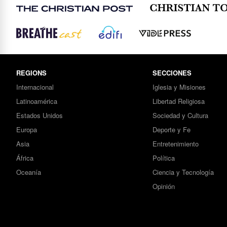
REGIONS
SECCIONES
Internacional
Iglesia y Misiones
Latinoamérica
Libertad Religiosa
Estados Unidos
Sociedad y Cultura
Europa
Deporte y Fe
Asia
Entretenimiento
África
Política
Oceanía
Ciencia y Tecnología
Opinión