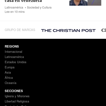
casa en Venezuela
Latinoamérica
Sociedad y Cultura
Lee en 10 mins
GRUPO DE MARCAS
REGIONS
Internacional
Latinoamérica
Estados Unidos
Europa
Asia
África
Oceanía
SECCIONES
Iglesia y Misiones
Libertad Religiosa