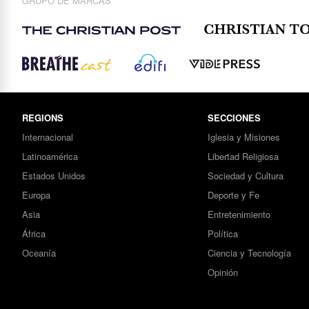
GRUPO DE MARCAS
REGIONS
SECCIONES
Internacional
Iglesia y Misiones
Latinoamérica
Libertad Religiosa
Estados Unidos
Sociedad y Cultura
Europa
Deporte y Fe
Asia
Entretenimiento
África
Política
Oceanía
Ciencia y Tecnología
Opinión