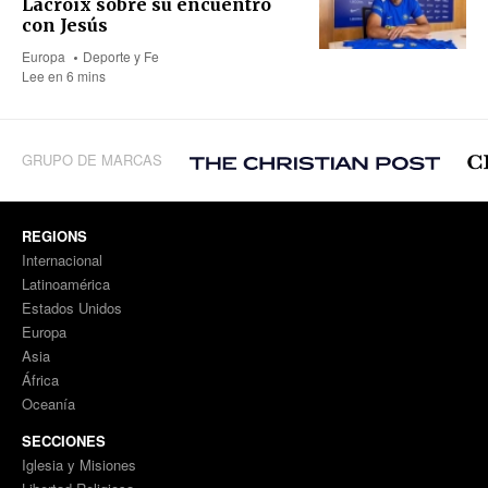
Lacroix sobre su encuentro
con Jesús
Europa
Deporte y Fe
Lee en 6 mins
GRUPO DE MARCAS
REGIONS
Internacional
Latinoamérica
Estados Unidos
Europa
Asia
África
Oceanía
SECCIONES
Iglesia y Misiones