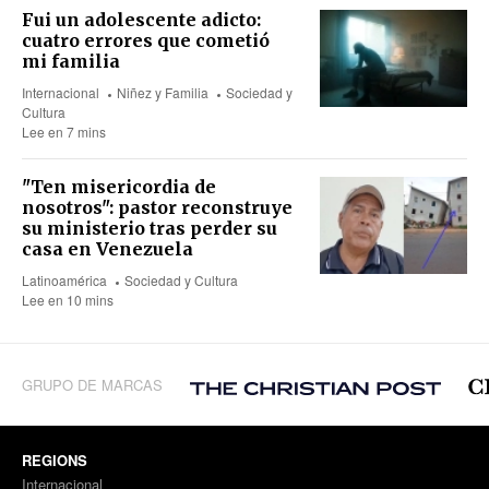
Fui un adolescente adicto:
cuatro errores que cometió
mi familia
Internacional
Niñez y Familia
Sociedad y
Cultura
Lee en 7 mins
"Ten misericordia de
nosotros": pastor reconstruye
su ministerio tras perder su
casa en Venezuela
Latinoamérica
Sociedad y Cultura
Lee en 10 mins
GRUPO DE MARCAS
REGIONS
Internacional