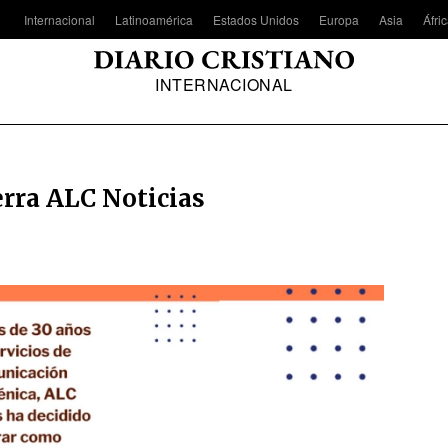
Internacional
Latinoamérica
Estados Unidos
Europa
Asia
Áfri
INTERNACIONAL
erra ALC Noticias