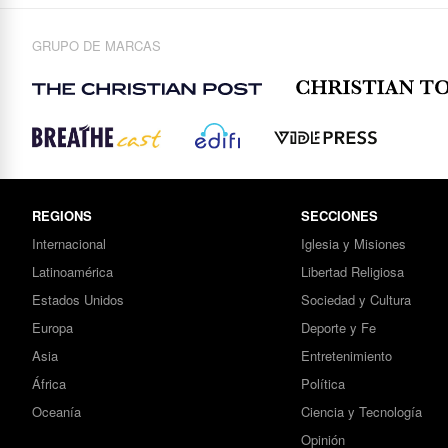
GRUPO DE MARCAS
REGIONS
SECCIONES
Internacional
Iglesia y Misiones
Latinoamérica
Libertad Religiosa
Estados Unidos
Sociedad y Cultura
Europa
Deporte y Fe
Asia
Entretenimiento
África
Política
Oceanía
Ciencia y Tecnología
Opinión