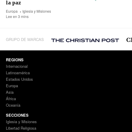
la paz
Europa
Iglesia y Misiones
Lee en 3 mins
GRUPO DE MARCAS
REGIONS
Internacional
Latinoamérica
Estados Unidos
Europa
Asia
África
Oceanía
SECCIONES
Iglesia y Misiones
Libertad Religiosa