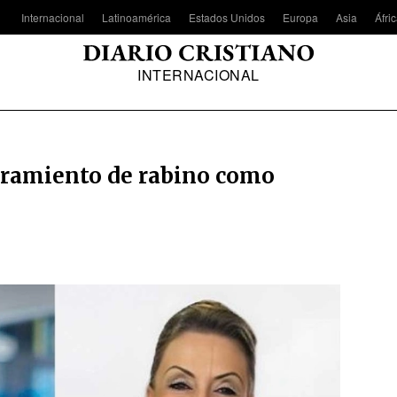
Internacional
Latinoamérica
Estados Unidos
Europa
Asia
Áfri
INTERNACIONAL
bramiento de rabino como