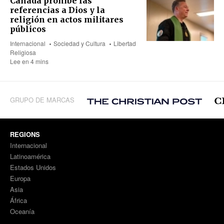
Canadá prohíbe las
referencias a Dios y la
religión en actos militares
públicos
Internacional
Sociedad y Cultura
Libertad
Religiosa
Lee en 4 mins
GRUPO DE MARCAS
REGIONS
Internacional
Latinoamérica
Estados Unidos
Europa
Asia
África
Oceanía