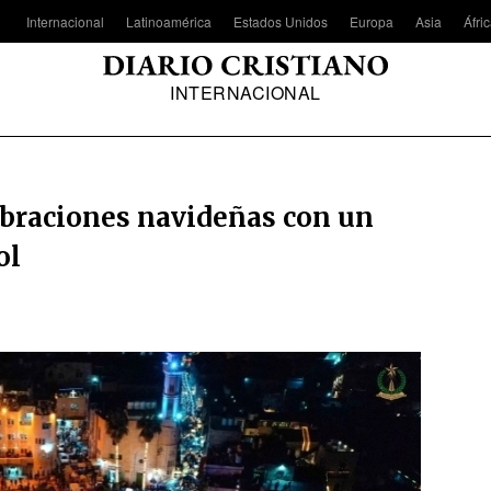
Internacional
Latinoamérica
Estados Unidos
Europa
Asia
Áfri
INTERNACIONAL
lebraciones navideñas con un
ol