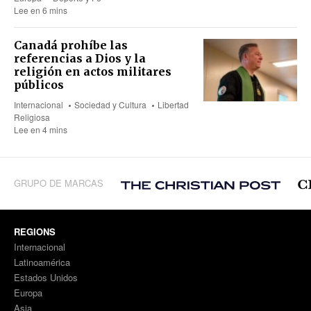
Lee en 6 mins
Canadá prohíbe las
referencias a Dios y la
religión en actos militares
públicos
Internacional
Sociedad y Cultura
Libertad
Religiosa
Lee en 4 mins
GRUPO DE MARCAS
REGIONS
Internacional
Latinoamérica
Estados Unidos
Europa
Asia